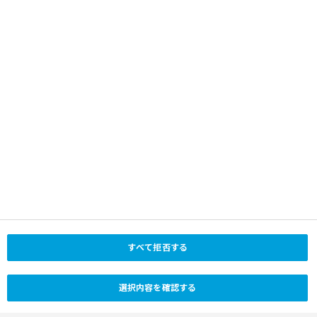
TEL：03-6266-1000
医療従事者用サイト
FAX：03-6266-1800
ソーシャルメディア
世界のノボ ノルディスク
X (Twitter) (日本法人)
場所を選択
YouTube (日本法人)
LinkedIn
YouTube
Facebook
X (Twitter)
Instagram
© 2026 Novo Nordisk Pharma Ltd. All Rights Reserved.
すべて拒否する
ご利用条件
Change
プライバシーポリシー
クッキーポリシー
選択内容を確認する