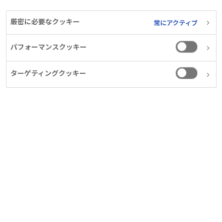
ハーゲドーン賞
厳密に必要なクッキー
常にアクティブ
2026年5月21日～23日にかけて第69回日本糖尿病学会
年次学術集会が開催され、令和8年度のハーゲドーン賞
パフォーマンスクッキー
を受賞された、熊本大学大学院生命科学研究部 病態生
化学講座 山縣 和也先生への授与式が挙行され、山縣先
ターゲティングクッキー
生が受賞講演をされました。ハーゲドーン賞は、国際的
に認められ評価の確立した研究業績に贈られる日本糖尿
病学会賞であり、ノボ ノルディスク ファーマ株式会社
は本賞を支援しています。