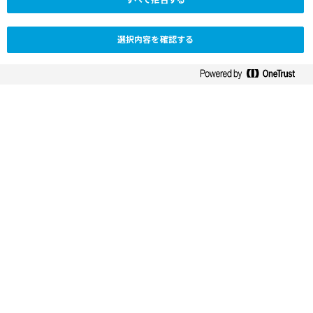
ィ
きる人々のために、アイデアをより良
ス
ク
い治療法に変えていきます。
選択内容を確認する
に
マ
つ
い
リ
て
ー
タ
マリー ターティングとペルニール トマセン、ノボ ノルディスク
ー
デンマーク
テ
ィ
私たちの取り組み
ン
グ
発見、開発、提供
と
ペ
ほぼ100年にわたり、深刻な慢性疾患とともに生
ル
きる人々のアンメットメディカルニーズをインス
ニ
Disclaimer statement
Warning!
ー
リンペン型注入器のような治療薬やデリバリー
ル
システムに取り入れてきました。
ト
マ
現在の私たちの治療は、糖尿病、肥満症、希少
セ