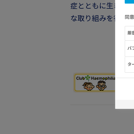
症とともに生きる
な取り組みを行っ
同
厳
パ
タ
ク
血
報