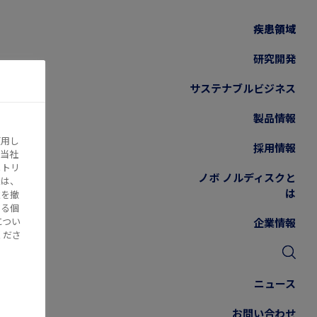
疾患領域
研究開発
サステナブルビジネス
製品情報
使用し
採用情報
当社
メトリ
ノボ ノルディスクと
様は、
は
意を撤
け
する個
につい
企業情報
くださ
組
・
ニュース
常
お問い合わせ