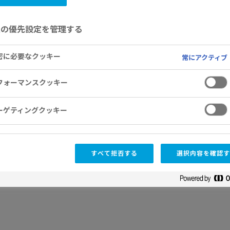
人々の治療と人生に貢献するためのさまざ
ています。
意の優先設定を管理する
密に必要なクッキー
常にアクティブ
フォーマンスクッキー
ーゲティングクッキー
ラブヘモフィリア
友病ってどんな病気？ ニュースレター、医療申請
すべて拒否する
選択内容を確認す
を掲載したサイトです。