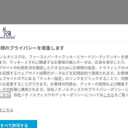
客様のプライバシーを尊重します
 ノルディスクは、ファーストパーティクッキーとサードパーティクッキーを
ます。クッキーとそれに関連するお客様の個人データは、広告を表示したり、
ブサイトの利用状況を確認したりするためにお客様の設定、トラフィックの
を記憶するウェブサイト訪問のデータなどを記憶目的で使用されます。お客
ェブサイトの下にある「クッキー設定」のリンクをクリックすることで、同
は血友病や血液凝固異常症の止血治療にお
たは変更することができます。お客様の同意は、クッキーの使用および関連
ータの処理に適用されます。当社ノボ ノルディスクのプライバシーポリシー
こちら
、当社ノボ ノルディスクのクッキーポリシーについては
こちら
をご覧
トメディカルニーズに応えるため、遺伝子
開発・製造の知見を活用し、治療薬の研究
はこちら
ています。私たちは、血友病や血液凝固異
すべて許可する