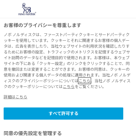
お客様のプライバシーを尊重します
ノボ ノルディスクは、ファーストパーティクッキーとサードパーティク
ッキーを使用しています。クッキーとそれに関連するお客様の個人デー
タは、広告を表示したり、当社ウェブサイトの利用状況を確認したりす
社史マンガ
るためにお客様の設定、トラフィックのメトリクスを記憶するウェブサ
イト訪問のデータなどを記憶目的で使用されます。お客様は、本ウェブ
挑戦と変革の100年
サイトの下にある「クッキー設定」のリンクをクリックすることで、同
意を撤回または変更することができます。お客様の同意は、クッキーの
「ノボ ノルディスク
使用および関連する個人データの処理に適用されます。当社ノボ ノルデ
ィスクのプライバシーポリシーについては
こちら
、当社ノボ ノルディス
クのクッキーポリシーについては
こちら
をご覧ください。
の軌跡」
詳細はこちら
ノボ ノルディスクは2023年に創立
すべて許可する
100周年を迎えました。その歴史の
すべては、デンマークのノルディス
同意の優先設定を管理する