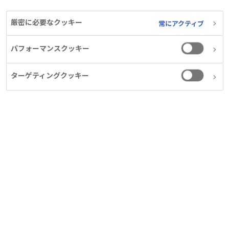
ク インスリン研究所とノボ テラピ
ューティスク研究所という2つの小
厳密に必要なクッキー
常にアクティブ
さな会社から始まりました。このサ
パフォーマンスクッキー
イトでは、創業者や先人たちが、さ
まざまな苦難を乗り越えて変革を推
ターゲティングクッキー
進し、常に挑戦をしつづけてきた歴
史を全3章のマンガでご紹介しま
す。ノボ ノルディスクのイノベーシ
ョンの物語を是非ご覧ください。
※本ページに記載されている年代は、ノボ ノルディスク
グローバルのものです。
※本ページに記載されている情報、画像などを転載、複
製、改変等をすることを禁止します。