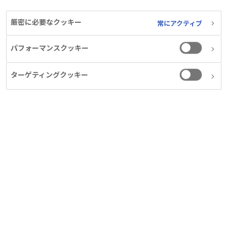
なります。また、回答に2-3営業日を要しますこ
とをあらかじめご了承ください。お電話での回
厳密に必要なクッキー
常にアクティブ
答を希望された場合でも、お電話でどうしても連
パフォーマンスクッキー
絡がつかない場合はメールにて連絡させていた
だきます。 お問い合わせの内容により、一部返
ターゲティングクッキー
答できない場合、回答に時間がかかる場合、お
電話による回答とさせていただく場合がございま
す。弊社からご連絡差し上げる時間帯は、原則平
日9時〜17時とさせていただきます。
お問い合わせへ戻る
ノボ ノルディスク ファーマ
お役立ちリンク