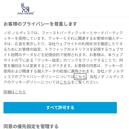
お客様のプライバシーを尊重します
ノボ ノルディスクは、ファーストパーティクッキーとサードパーティク
ッキーを使用しています。クッキーとそれに関連するお客様の個人デー
タは、広告を表示したり、当社ウェブサイトの利用状況を確認したりす
お問い合わせ
るためにお客様の設定、トラフィックのメトリクスを記憶するウェブサ
イト訪問のデータなどを記憶目的で使用されます。お客様は、本ウェブ
ご連絡いただき
サイトの下にある「クッキー設定」のリンクをクリックすることで、同
意を撤回または変更することができます。お客様の同意は、クッキーの
ありがとうござ
使用および関連する個人データの処理に適用されます。当社ノボ ノルデ
ィスクのプライバシーポリシーについては
こちら
、当社ノボ ノルディス
クのクッキーポリシーについては
こちら
をご覧ください。
います。
詳細はこちら
すべて許可する
メールが正常に送信されました。 お問い合わせ
いただいた内容を弊社で確認する時間は平日9～
17時（土日祝祭日および弊社休業日を除く）と
同意の優先設定を管理する