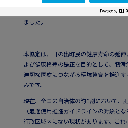
の出町 (町長：東 亨) と「日の出町・ノ
ーマ株式会社による肥満症対策に関する
ました。
本協定は、日の出町民の健康寿命の延伸
よび健康格差の是正を目的として、肥満
適切な医療につながる環境整備を推進す
みです。
現在、全国の自治体の約6割において、
（最適使用推進ガイドラインの対象とな
行政区域内にない現状があります。これ