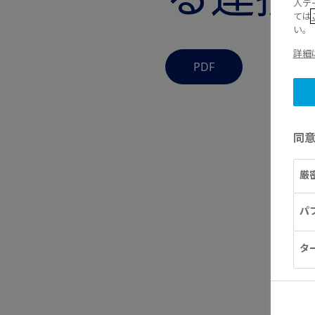
人デ
ては
い。
詳細
PDF
同
厳
パ
タ