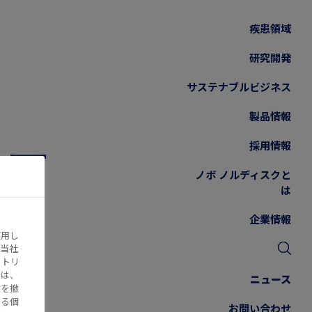
疾患領域
研究開発
サステナブルビジネス
製品情報
ァー
採用情報
ノボ ノルディスクと
の
は
企業情報
す
使用し
当社
メトリ
様は、
ニュース
意を撤
する個
お問い合わせ