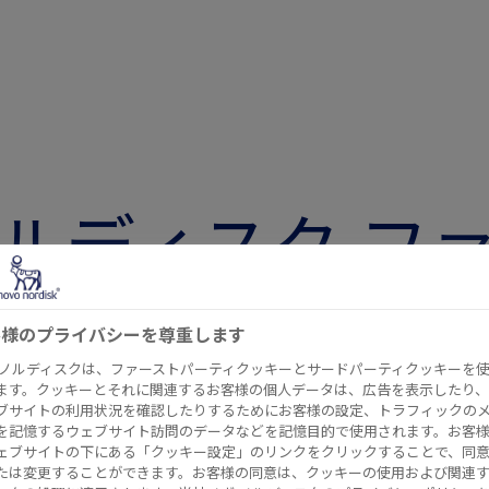
ノルディスク フ
京都西多摩郡日
客様のプライバシーを尊重します
肥満症対策に関
 ノルディスクは、ファーストパーティクッキーとサードパーティクッキーを
ます。クッキーとそれに関連するお客様の個人データは、広告を表示したり、
ブサイトの利用状況を確認したりするためにお客様の設定、トラフィックの
を記憶するウェブサイト訪問のデータなどを記憶目的で使用されます。お客
協定を締結
ェブサイトの下にある「クッキー設定」のリンクをクリックすることで、同
たは変更することができます。お客様の同意は、クッキーの使用および関連