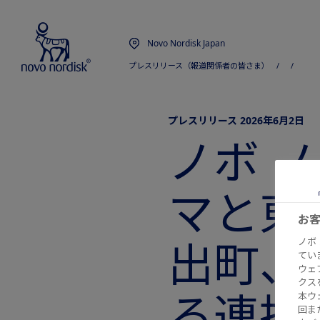
Novo Nordisk Japan
プレスリリース（報道関係者の皆さま）
  /  
  /  
プレスリリース 2026年6月2日
ノボ 
マと東
お
出町、
ノボ
てい
ウェ
クス
る連携
本ウ
回ま