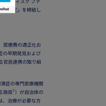
ボ ノルディスク ファ
連携協定」を締結し
、医療費の適正化お
症の早期発見および
る官民連携の取り組
肥満症の専門医療機関
1
る施設
）が自治体の
は、治療が必要な方