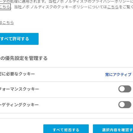
ータの処理に適用されます。当社ノボ ノルディスクのプライバシーポリシー
こちら
、当社ノボ ノルディスクのクッキーポリシーについては
こちら
をご覧
はこちら
すべて許可する
意の優先設定を管理する
密に必要なクッキー
常にアクティブ
フォーマンスクッキー
二次医療圏での地域連携により、保健か
仕組みを構築
ーゲティングクッキー
ノボ ノルディスク ファーマ株式会社 (
啓輔、本社：東京都千代田区) は 6月2
すべて拒否する
選択内容を確認す