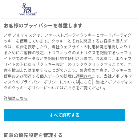
お客様のプライバシーを尊重します
ノボ ノルディスクは、ファーストパーティクッキーとサードパーティク
ッキーを使用しています。クッキーとそれに関連するお客様の個人デー
タは、広告を表示したり、当社ウェブサイトの利用状況を確認したりす
プレスリリース 2026年4月13日
るためにお客様の設定、トラフィックのメトリクスを記憶するウェブサ
イト訪問のデータなどを記憶目的で使用されます。お客様は、本ウェブ
ノボ ノルディスク
サイトの下にある「クッキー設定」のリンクをクリックすることで、同
意を撤回または変更することができます。お客様の同意は、クッキーの
ファーマと広島県
使用および関連する個人データの処理に適用されます。当社ノボ ノルデ
ィスクのプライバシーポリシーについては
こちら
、当社ノボ ノルディス
クのクッキーポリシーについては
こちら
をご覧ください。
が、健康寿命の延伸
詳細はこちら
に関する連携協力協
すべて許可する
定を締結
同意の優先設定を管理する