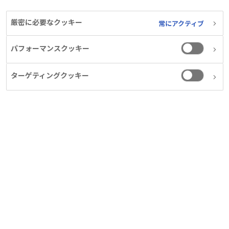
厳密に必要なクッキー
PDF
常にアクティブ
パフォーマンスクッキー
ターゲティングクッキー
中国電力を参画パートナーに、日本初となる県×
企業の肥満症対策モデル構築へ
ノボ ノルディスク ファーマ株式会社 (代表取締役
社長：小谷 啓輔、本社：東京都千代田区) は4月
13日、広島県 (県知事：横田 美香) と 「広島県・
ノボ ノルディスク ファーマ株式会社による健康