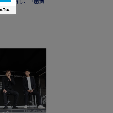
に冠協賛し、「肥満
しました。