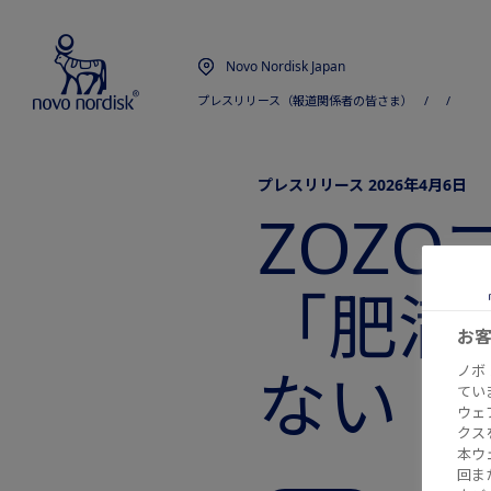
Novo Nordisk Japan
プレスリリース（報道関係者の皆さま）
  /  
  /  
プレスリリース 2026年4月6日
ZOZ
「肥満
お
ない！
ノボ
てい
ウェ
クス
本ウ
回ま