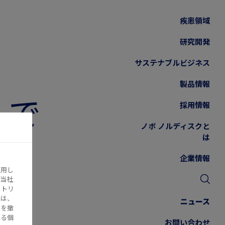
疾患領域
研究開発
サステナブルビジネス
製品情報
ムで
採用情報
ノボ ノルディスクと
か
は
企業情報
使用し
当社
メトリ
様は、
ニュース
意を撤
する個
お問い合わせ