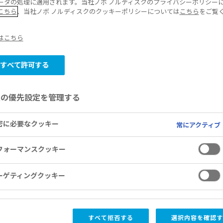
ータの処理に適用されます。当社ノボ ノルディスクのプライバシーポリシー
こちら
、当社ノボ ノルディスクのクッキーポリシーについては
こちら
をご覧
はこちら
すべて許可する
意の優先設定を管理する
元千葉ロッテマリーンズ選手 青松 慶侑
密に必要なクッキー
常にアクティブ
啓先生がトークショーを実施
フォーマンスクッキー
ノボ ノルディスク ファーマ株式会社 (
啓輔、本社：東京都千代田区) は、肥満
ーゲティングクッキー
活動の一環として、2026年4月4日 (土) 
アムで開催されたプロ野球パ・リーグ戦
すべて拒否する
選択内容を確認す