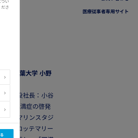
につい
くださ
医療従事者専用サイト
さんと千葉大学 小野
代表取締役社長：小谷
および肥満症の啓発
にZOZOマリンスタジ
「千葉ロッテマリー
る