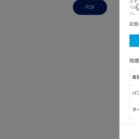
人デ
PDF
ては
い。
詳細
同
厳
パ
タ