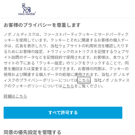
お客様のプライバシーを尊重します
ノボ ノルディスクは、ファーストパーティクッキーとサードパーティク
ッキーを使用しています。クッキーとそれに関連するお客様の個人デー
タは、広告を表示したり、当社ウェブサイトの利用状況を確認したりす
プレスリリース 2026年3月17日
るためにお客様の設定、トラフィックのメトリクスを記憶するウェブサ
イト訪問のデータなどを記憶目的で使用されます。お客様は、本ウェブ
ノボ ノルディスク
サイトの下にある「クッキー設定」のリンクをクリックすることで、同
意を撤回または変更することができます。お客様の同意は、クッキーの
ファーマ、一般社団
使用および関連する個人データの処理に適用されます。当社ノボ ノルデ
ィスクのプライバシーポリシーについては
こちら
、当社ノボ ノルディス
クのクッキーポリシーについては
こちら
をご覧ください。
法人日本肥満学会と
詳細はこちら
肥満症対策推進に関
すべて許可する
する協定を締結
同意の優先設定を管理する