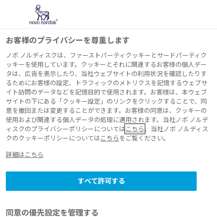
お客様のプライバシーを尊重します
ノボ ノルディスクは、ファーストパーティクッキーとサードパーティク
ッキーを使用しています。クッキーとそれに関連するお客様の個人デー
タは、広告を表示したり、当社ウェブサイトの利用状況を確認したりす
弊社製品をお使いの
るためにお客様の設定、トラフィックのメトリクスを記憶するウェブサ
イト訪問のデータなどを記憶目的で使用されます。お客様は、本ウェブ
サイトの下にある「クッキー設定」のリンクをクリックすることで、同
患者さんおよびその
意を撤回または変更することができます。お客様の同意は、クッキーの
使用および関連する個人データの処理に適用されます。当社ノボ ノルデ
ご家族の方へ
ィスクのプライバシーポリシーについては
こちら
、当社ノボ ノルディス
クのクッキーポリシーについては
こちら
をご覧ください。
詳細はこちら
®
こちらのページは、弊社製品であるウゴービ
皮
下注SDを処方された患者さんおよびご家族の方
すべて許可する
®
を対象に、ウゴービ
皮下注SDを正しく理解・使
用していただくための情報提供ページです。ウゴ
®
同意の優先設定を管理する
ービ
皮下注SDは肥満症のみを効能・効果として