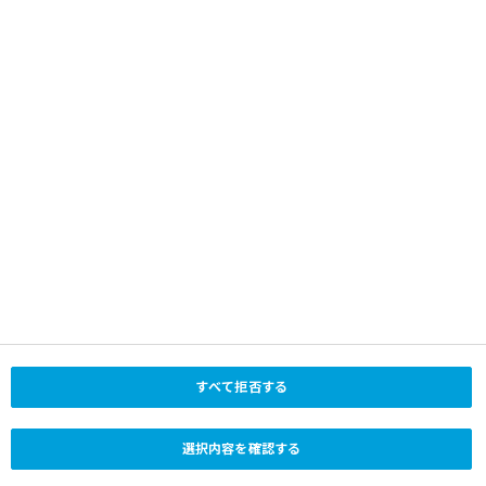
採用情報
TEL：03-6266-1000
医療従事者用サイト
FAX：03-6266-1800
ソーシャルメディア
世界のノボ ノルディスク
X (Twitter) (日本法人)
場所を選択
YouTube (日本法人)
LinkedIn
YouTube
Facebook
X (Twitter)
Instagram
© 2026 Novo Nordisk Pharma Ltd. All Rights Reserved.
すべて拒否する
ご利用条件
プライバシーポリシー
クッキーポリシー
選択内容を確認する