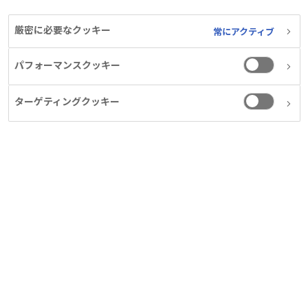
承認されています。肥満症の治療以外の目的で使
厳密に必要なクッキー
常にアクティブ
用された場合の有効性・安全性については確認さ
れておりません。
パフォーマンスクッキー
ターゲティングクッキー
あなたは、肥満症でウゴービ®皮下注SDを処方
された患者さん、もしくはそのご家族の方です
か？
上記の条件に該当します。