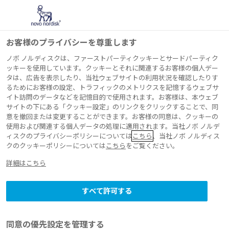
お客様のプライバシーを尊重します
ノボ ノルディスクは、ファーストパーティクッキーとサードパーティク
ッキーを使用しています。クッキーとそれに関連するお客様の個人デー
タは、広告を表示したり、当社ウェブサイトの利用状況を確認したりす
注射剤の取り扱いに
るためにお客様の設定、トラフィックのメトリクスを記憶するウェブサ
イト訪問のデータなどを記憶目的で使用されます。お客様は、本ウェブ
サイトの下にある「クッキー設定」のリンクをクリックすることで、同
ついて (弊社製品を
意を撤回または変更することができます。お客様の同意は、クッキーの
使用および関連する個人データの処理に適用されます。当社ノボ ノルデ
お使いの皆さま)
ィスクのプライバシーポリシーについては
こちら
、当社ノボ ノルディス
クのクッキーポリシーについては
こちら
をご覧ください。
詳細はこちら
すべて許可する
®
アレモ
皮下注をお使いの皆さま
同意の優先設定を管理する