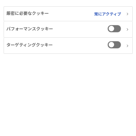
®
レフィキシア
静注用をお使いの皆さま
厳密に必要なクッキー
常にアクティブ
®
イスパロクト
静注用をお使いの皆さま
パフォーマンスクッキー
®
ノボエイト
静注用をお使いの皆さま
ターゲティングクッキー
®
ノボセブン
HI静注用シリンジをお使いの皆さま