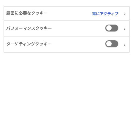
ルチド（遺伝子組換
え）〕」について
厳密に必要なクッキー
常にアクティブ
「インスリン療法が
パフォーマンスクッキー
適応となる2型糖尿
ターゲティングクッキー
病」の適応症で日本
での製造販売承認を
取得
PDF