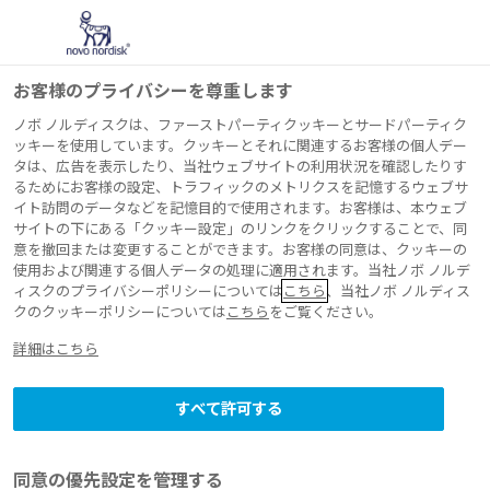
お客様のプライバシーを尊重します
ノボ ノルディスクは、ファーストパーティクッキーとサードパーティク
ッキーを使用しています。クッキーとそれに関連するお客様の個人デー
タは、広告を表示したり、当社ウェブサイトの利用状況を確認したりす
プレスリリース 2026年2月19日
るためにお客様の設定、トラフィックのメトリクスを記憶するウェブサ
イト訪問のデータなどを記憶目的で使用されます。お客様は、本ウェブ
「キーンス
配合注
®
サイトの下にある「クッキー設定」のリンクをクリックすることで、同
意を撤回または変更することができます。お客様の同意は、クッキーの
フレックスタッチ
使用および関連する個人データの処理に適用されます。当社ノボ ノルデ
ィスクのプライバシーポリシーについては
こちら
、当社ノボ ノルディス
クのクッキーポリシーについては
こちら
をご覧ください。
〔一般名：インス
®
詳細はこちら
リン イコデク（遺伝
すべて許可する
子組換え）／セマグ
同意の優先設定を管理する