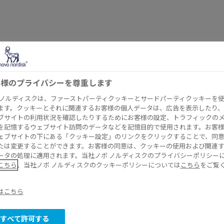
アウィクリ®注 フレックスタッチ®をお使いの皆さま
  /  
弊社製品をお使いの患者さんおよ
品をお使いの患
客様のプライバシーを尊重します
 ノルディスクは、ファーストパーティクッキーとサードパーティクッキーを
ます。クッキーとそれに関連するお客様の個人データは、広告を表示したり、
そのご家族の方
ブサイトの利用状況を確認したりするためにお客様の設定、トラフィックの
を記憶するウェブサイト訪問のデータなどを記憶目的で使用されます。お客
ェブサイトの下にある「クッキー設定」のリンクをクリックすることで、同
たは変更することができます。お客様の同意は、クッキーの使用および関連
ータの処理に適用されます。当社ノボ ノルディスクのプライバシーポリシー
こちら
、当社ノボ ノルディスクのクッキーポリシーについては
こちら
をご覧
こちらのページは、弊社製品であるアウ
®
スタッチ
を処方された患者さんおよび
はこちら
®
®
に、アウィクリ
注 フレックスタッチ
すべて許可する
していただくための情報提供ページです