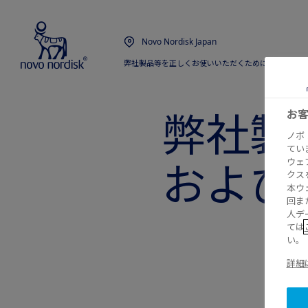
Novo Nordisk Japan
弊社製品等を正しくお使いいただくために
  /  ...  /  
弊社製
お
ノボ
てい
および
ウェ
クス
本ウ
回ま
人デ
ては
い。
詳細