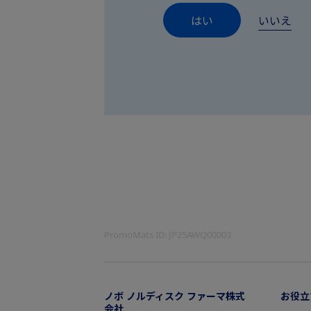
はい
いいえ
PromoMats ID:
JP25AWQ00003
ノボ ノルディスク ファーマ株式
お役立
会社