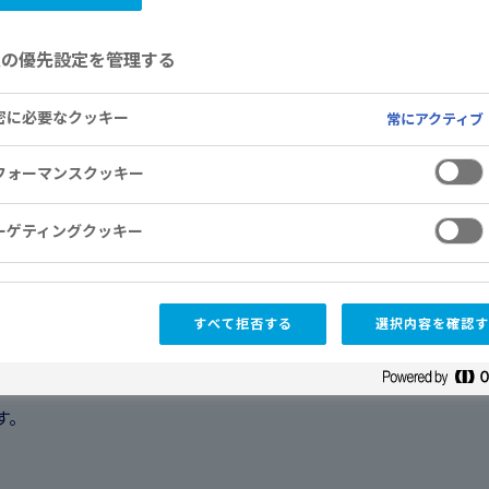
意の優先設定を管理する
密に必要なクッキー
常にアクティブ
フォーマンスクッキー
ーゲティングクッキー
療法が適応となる糖尿病でアウィクリ
すべて拒否する
選択内容を確認す
®を処方された患者さん、もしくはそ
す。