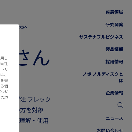
疾患領域
研究開発
びそのご家族の方へ
サステナブルビジネス
者さん
製品情報
使用し
採用情報
当社
へ
メトリ
ノボ ノルディスクと
様は、
は
意を撤
する個
につい
企業情報
®
くださ
ィクリ
注 フレック
ご家族の方を対象
ニュース
を正しく理解・使用
。
お問い合わせ