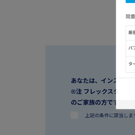
同
厳
パ
タ
あなたは、インスリン
®注 フレックスタッチ
のご家族の方ですか？
上記の条件に該当しま